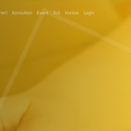
her)
Konsultan
Event
ToS
Kontak
Login