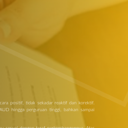
 positif, tidak sekadar reaktif dan korektif.
i PAUD hingga perguruan tinggi, bahkan sampai