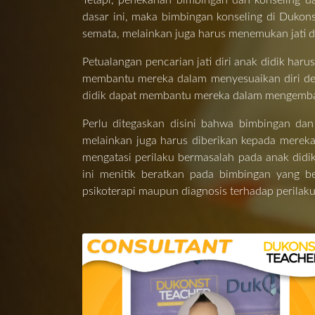
Tetapi, penekanan bimbingan dan konseling d
dasar ini, maka bimbingan konseling di Dukon
semata, melainkan juga harus menemukan jati di
Petualangan pencarian jati diri anak didik har
membantu mereka dalam menyesuaikan diri deng
didik dapat membantu mereka dalam mengemban
Perlu ditegaskan disini bahwa bimbingan da
melainkan juga harus diberikan kepada mere
mengatasi perilaku bermasalah pada anak did
ini menitik beratkan pada bimbingan yang be
psikoterapi maupun diagnosis terhadap perilak