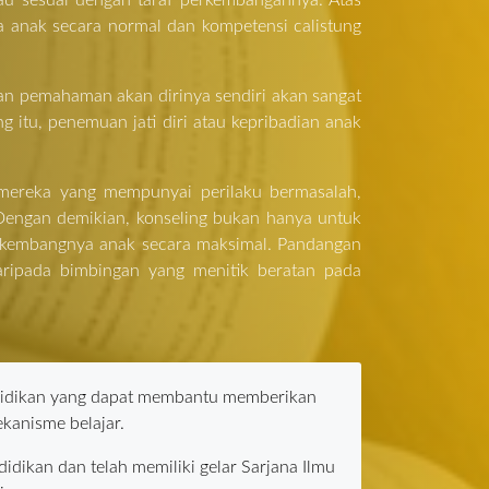
au sesuai dengan taraf perkembangannya. Atas
a anak secara normal dan kompetensi calistung
 dan pemahaman akan dirinya sendiri akan sangat
itu, penemuan jati diri atau kepribadian anak
 mereka yang mempunyai perilaku bermasalah,
engan demikian, konseling bukan hanya untuk
h kembangnya anak secara maksimal. Pandangan
daripada bimbingan yang menitik beratan pada
didikan yang dapat membantu memberikan
ekanisme belajar.
idikan dan telah memiliki gelar Sarjana Ilmu