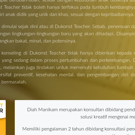
apat berubah-ubah, sesuai dengan kebutuhan anak didiknya at
st Teacher tidak boleh hanya terfokus pada tumbuh kembangny
ri anak didik yang unik dan khas, sesuai dengan kepribadiannya.
us dimulai sejak dini atau di Dukonst Teacher. Sebab, penemuan
an lingkungan-lingkungan baru yang akan dihadapi. Disamping 
gkan bakat, minat, dan potensinya.
n konseling di Dukonst Teacher tidak hanya diberikan kepada
ka yang sedang dalam proses pertumbuhan dan perkembangan. D
ik, melainkan juga tindakan untuk memenuhi kebutuhan tumbu
rsifat preventif, kesehatan mental, dan pengembangan diri 
u bermasalah.
Diah Manikam merupakan konsultan dibidang pen
solusi kreatif mengenai m
Memiliki pengalaman 2 tahun dibidang konsultasi pend