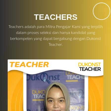
TEACHERS
Teachers adalah para Mitra Pengajar Kami yang terpilih
dalam proses seleksi dan hanya kandidat yang
berkompeten yang dapat bergabung dengan Dukonst
Teacher.